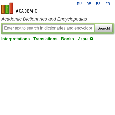
RU
DE
ES
FR
en-academic.com
Academic Dictionaries and Encyclopedias
Search!
Interpretations
Translations
Books
Игры ⚽