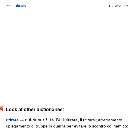
ritirare
ritirato
Look at other dictionaries:
ritirata
— ri·ti·rà·ta s.f. 1a. BU il ritirare, il ritirarsi; arretramento,
ripiegamento di truppe in guerra per evitare lo scontro col nemico: