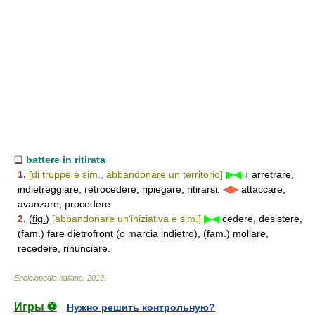
❑
battere in ritirata
1.
[di truppe e sim., abbandonare un territorio]
▶◀
↓
arretrare,
indietreggiare, retrocedere, ripiegare, ritirarsi.
◀▶
attaccare,
avanzare, procedere.
2.
(
fig.
)
[abbandonare un'iniziativa e sim.]
▶◀
cedere, desistere,
(
fam.
) fare dietrofront (
o
marcia indietro), (
fam.
) mollare,
recedere, rinunciare.
Enciclopedia Italiana
.
2013
.
Игры ⚽
Нужно решить контрольную?