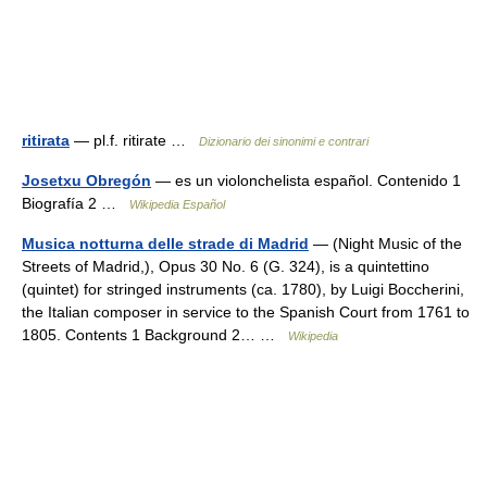
ritirata
— pl.f. ritirate …
Dizionario dei sinonimi e contrari
Josetxu Obregón
— es un violonchelista español. Contenido 1
Biografía 2 …
Wikipedia Español
Musica notturna delle strade di Madrid
— (Night Music of the
Streets of Madrid,), Opus 30 No. 6 (G. 324), is a quintettino
(quintet) for stringed instruments (ca. 1780), by Luigi Boccherini,
the Italian composer in service to the Spanish Court from 1761 to
1805. Contents 1 Background 2… …
Wikipedia