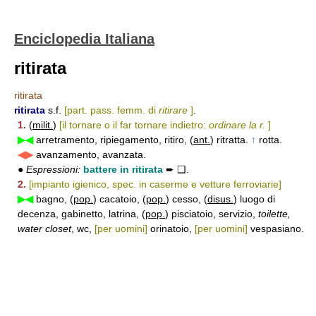
Enciclopedia Italiana
ritirata
ritirata
ritirata
s.f.
[part. pass. femm. di
ritirare
]
.
1.
(
milit.
)
[il tornare o il far tornare indietro:
ordinare la r.
]
▶◀
arretramento, ripiegamento, ritiro, (
ant.
) ritratta.
↑
rotta.
◀▶
avanzamento, avanzata.
●
Espressioni:
battere in ritirata
➨ ❑.
2.
[impianto igienico, spec. in caserme e vetture ferroviarie]
▶◀
bagno, (
pop.
) cacatoio, (
pop.
) cesso, (
disus.
) luogo di
decenza, gabinetto, latrina, (
pop.
) pisciatoio, servizio,
toilette,
water closet
, wc,
[per uomini]
orinatoio,
[per uomini]
vespasiano.