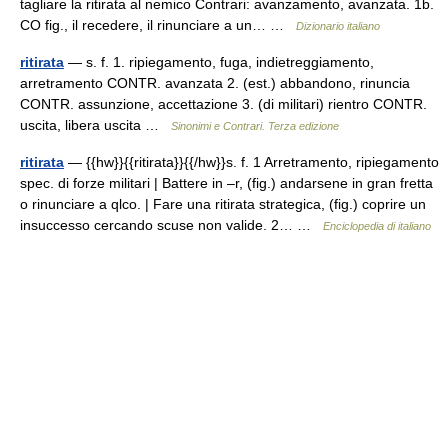
tagliare la ritirata al nemico Contrari: avanzamento, avanzata. 1b.
CO fig., il recedere, il rinunciare a un… …
Dizionario italiano
ritirata
— s. f. 1. ripiegamento, fuga, indietreggiamento,
arretramento CONTR. avanzata 2. (est.) abbandono, rinuncia
CONTR. assunzione, accettazione 3. (di militari) rientro CONTR.
uscita, libera uscita …
Sinonimi e Contrari. Terza edizione
ritirata
— {{hw}}{{ritirata}}{{/hw}}s. f. 1 Arretramento, ripiegamento
spec. di forze militari | Battere in –r, (fig.) andarsene in gran fretta
o rinunciare a qlco. | Fare una ritirata strategica, (fig.) coprire un
insuccesso cercando scuse non valide. 2… …
Enciclopedia di italiano