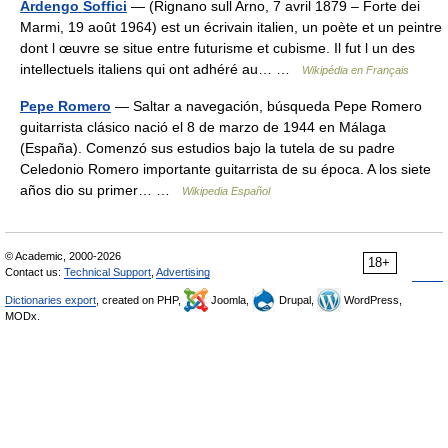
Ardengo Soffici
— (Rignano sull Arno, 7 avril 1879 – Forte dei
Marmi, 19 août 1964) est un écrivain italien, un poète et un peintre
dont l œuvre se situe entre futurisme et cubisme. Il fut l un des
intellectuels italiens qui ont adhéré au… …
Wikipédia en Français
Pepe Romero
— Saltar a navegación, búsqueda Pepe Romero
guitarrista clásico nació el 8 de marzo de 1944 en Málaga
(España). Comenzó sus estudios bajo la tutela de su padre
Celedonio Romero importante guitarrista de su época. A los siete
años dio su primer… …
Wikipedia Español
© Academic, 2000-2026
18+
Contact us:
Technical Support
,
Advertising
Dictionaries export
, created on PHP,
Joomla,
Drupal,
WordPress,
MODx.